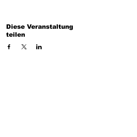
Diese Veranstaltung
teilen
Bench Music GmbH
Industriestraße 24/4
7400 Oberwart
UID: ATU80716735
office at benchmusic.at
+43 664 405 03 70