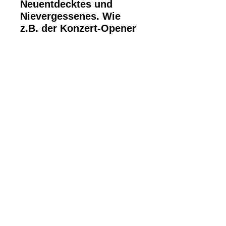
Neuentdecktes und
Nievergessenes. Wie
z.B. der Konzert-Opener
„Haben Sie Wien schon
bei Nacht gesehen“, das
mit einem klassischen
Orchester einen
speziellen Druck
entfaltet und dem Hörer
gleich zu Beginn klar
macht: Willkommen in
Schönbrunn!
Willkommen zu einem
ganz besonderen Abend!
Natürlich inkl. den
Hymnen „I am from
Austria“ und „Weus’d a
Herz hast wia a
Bergwerk“ uvm.!