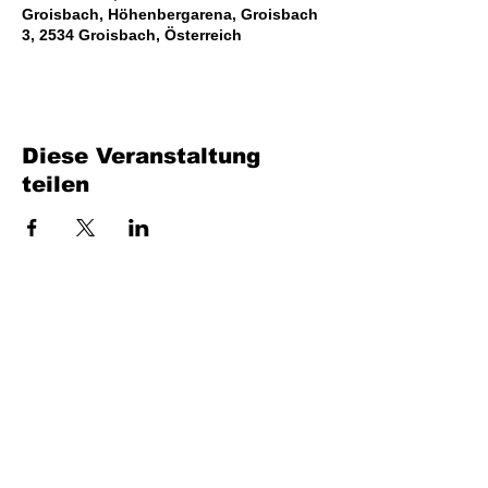
Groisbach, Höhenbergarena, Groisbach
3, 2534 Groisbach, Österreich
Diese Veranstaltung
teilen
Bench Music GmbH
Industriestraße 24/4
7400 Oberwart
UID: ATU80716735
office at benchmusic.at
+43 664 405 03 70