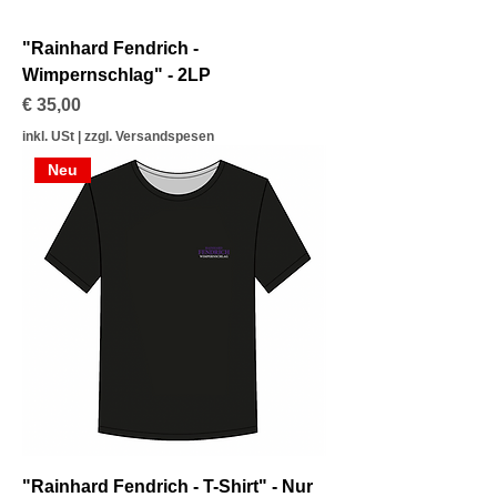
"Rainhard Fendrich -
Wimpernschlag" - 2LP
Preis
€ 35,00
inkl. USt
|
zzgl. Versandspesen
Neu
"Rainhard Fendrich - T-Shirt" - Nur