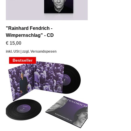
"Rainhard Fendrich -
Wimpernschlag" - CD
Preis
€ 15,00
inkl. USt
|
zzgl. Versandspesen
Bestseller