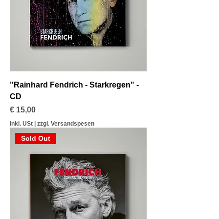
"Rainhard Fendrich - Starkregen" -
CD
Preis
€ 15,00
inkl. USt
|
zzgl. Versandspesen
Sold Out