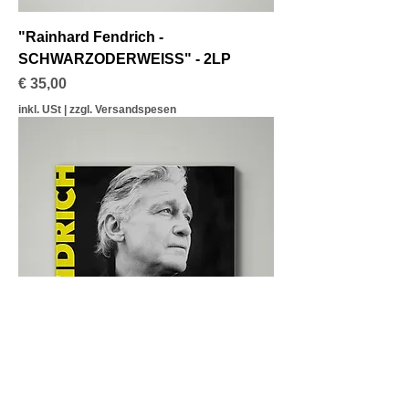
"Rainhard Fendrich -
SCHWARZODERWEISS" - 2LP
Preis
€ 35,00
inkl. USt
|
zzgl. Versandspesen
"Rainhard Fendrich - Für immer a