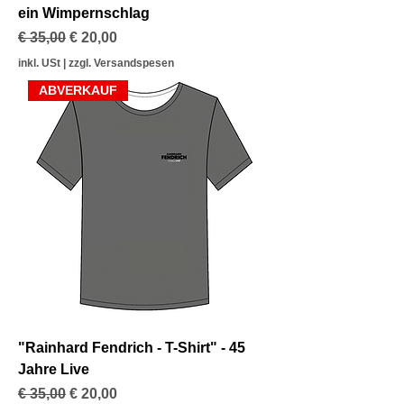
ein Wimpernschlag
Standardpreis
Sale-Preis
€ 35,00
€ 20,00
inkl. USt
|
zzgl. Versandspesen
ABVERKAUF
"Rainhard Fendrich - T-Shirt" - 45
Jahre Live
Standardpreis
Sale-Preis
€ 35,00
€ 20,00