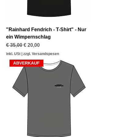
"Rainhard Fendrich - T-Shirt" - Nur
ein Wimpernschlag
Standardpreis
Sale-Preis
€ 35,00
€ 20,00
inkl. USt
|
zzgl. Versandspesen
ABVERKAUF