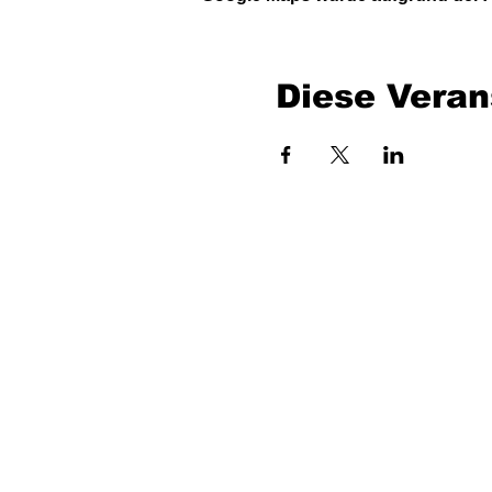
Diese Veran
Bench Music GmbH
Industriestraße 24/4
7400 Oberwart
UID: ATU80716735
office at benchmusic.at