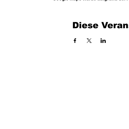
Diese Veran
Bench Music GmbH
Industriestraße 24/4
7400 Oberwart
UID: ATU80716735
office at benchmusic.at