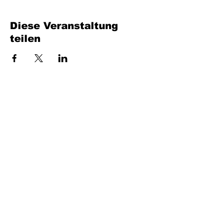
Diese Veranstaltung
teilen
Bench Music GmbH
Industriestraße 24/4
7400 Oberwart
UID: ATU80716735
office at benchmusic.at
+43 664 405 03 70
© 2026 Bench Music GmbH