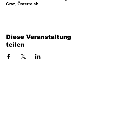
Graz, Österreich
Diese Veranstaltung
teilen
Bench Music GmbH
Industriestraße 24/4
7400 Oberwart
UID: ATU80716735
office at benchmusic.at
+43 664 405 03 70