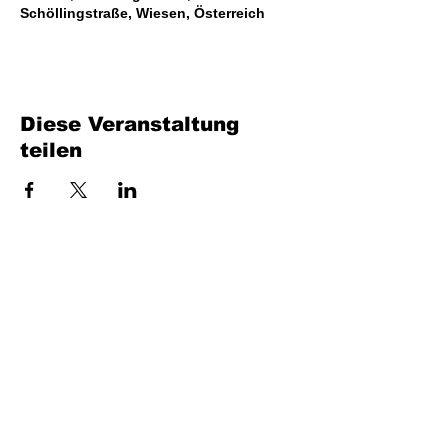
Schöllingstraße, Wiesen, Österreich
Diese Veranstaltung
teilen
Bench Music GmbH
Industriestraße 24/4
7400 Oberwart
UID: ATU80716735
office at benchmusic.at
+43 664 405 03 70