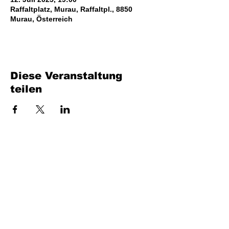
Raffaltplatz, Murau, Raffaltpl., 8850
Murau, Österreich
Diese Veranstaltung
teilen
Bench Music GmbH
Industriestraße 24/4
7400 Oberwart
UID: ATU80716735
office at benchmusic.at
+43 664 405 03 70