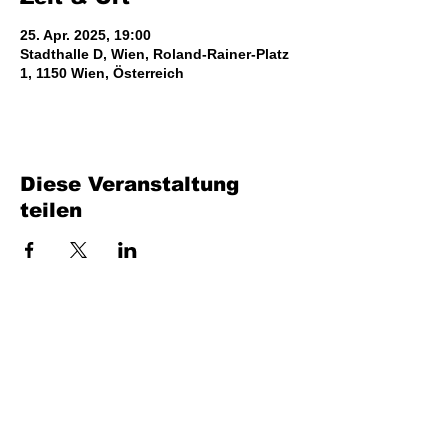
25. Apr. 2025, 19:00
Stadthalle D, Wien, Roland-Rainer-Platz
1, 1150 Wien, Österreich
Diese Veranstaltung
teilen
Bench Music GmbH
Industriestraße 24/4
7400 Oberwart
UID: ATU80716735
office at benchmusic.at
+43 664 405 03 70