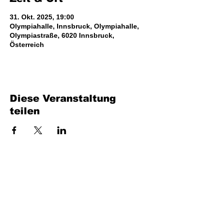
31. Okt. 2025, 19:00
Olympiahalle, Innsbruck, Olympiahalle,
Olympiastraße, 6020 Innsbruck,
Österreich
Diese Veranstaltung
teilen
Bench Music GmbH
Industriestraße 24/4
7400 Oberwart
UID: ATU80716735
office at benchmusic.at